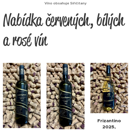
Víno obsahuje Siřičitany
Nabídka červených, bílých
a rosé vín
Frizantino
2025,