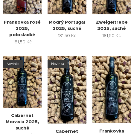
Frankovka rosé
Modrý Portugal
Zweigeltrebe
2025,
2025, suché
2025, suché
polosladké
181,50
Kč
181,50
Kč
181,50
Kč
Novinka
Novinka
Cabernet
Moravia 2025,
suché
Frankovka
Cabernet