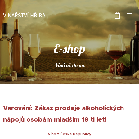
VINAŘSTVÍ HŘIBA
E-shop
Víná až domů
Varování: Zákaz prodeje alkoholických
nápojů osobám mladším 18 ti let!
Víno z České Republiky