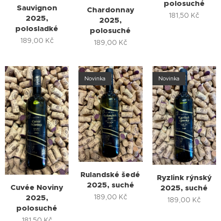
polosuché
Sauvignon
Chardonnay
181,50
Kč
2025,
2025,
polosladké
polosuché
189,00
Kč
189,00
Kč
Novinka
Novinka
Rulandské šedé
Ryzlink rýnský
2025, suché
Cuvée Noviny
2025, suché
189,00
Kč
2025,
189,00
Kč
polosuché
181,50
Kč