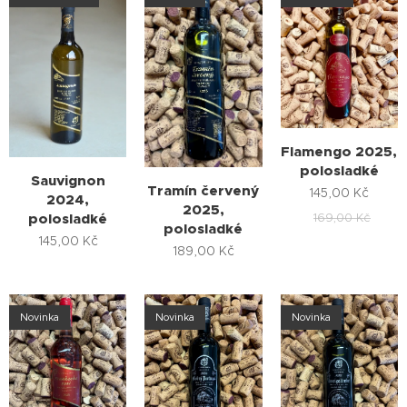
Flamengo 2025,
polosladké
Sauvignon
Tramín červený
145,00
Kč
2024,
2025,
169,00
Kč
polosladké
polosladké
145,00
Kč
189,00
Kč
Novinka
Novinka
Novinka