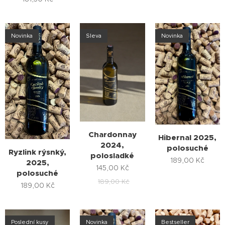
Novinka
Sleva
Novinka
Chardonnay
Hibernal 2025,
2024,
polosuché
Ryzlink rýsnký,
polosladké
189,00
Kč
2025,
145,00
Kč
polosuché
189,00
Kč
189,00
Kč
Poslední kusy
Novinka
Bestseller