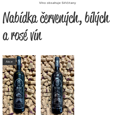
Víno obsahuje Siřičitany
Nabídka červených, bílých
a rosé vín
Akce