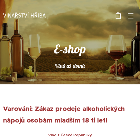
VINAŘSTVÍ HŘIBA
E-shop
Víná až domů
Varování: Zákaz prodeje alkoholických
nápojů osobám mladším 18 ti let!
Víno z České Republiky